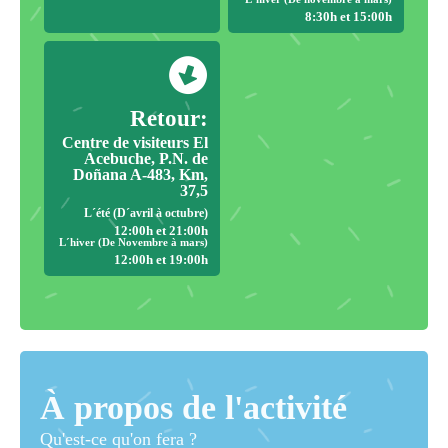
8:30h et 15:00h
Retour:
Centre de visiteurs El
Acebuche, P.N. de
Doñana A-483, Km,
37,5
L´été (D´avril à octubre)
12:00h et 21:00h
L´hiver (De Novembre à mars)
12:00h et 19:00h
À propos de l'activité
Qu'est-ce qu'on fera ?