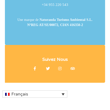
+34 955 220 543
Une marque de
Naturanda Turismo Ambiental S.L.
NºREG AT/SE/00072, CIAN 416350-2
Suivez Nous
Français