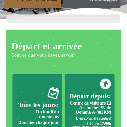
même prix que pour adulte.
Départ et arrivée
Tout ce que vous devez savoir
Départ depuis:
Centre de visiteurs El
Tous les jours:
Acebuche PN de
Du lundi au
Doñana A-483KM
dimanche.
L´été (D´avril à octubre)
2 sorties chaque jour
8:30h et 17:00h
L´hiver (De novembre à mars)