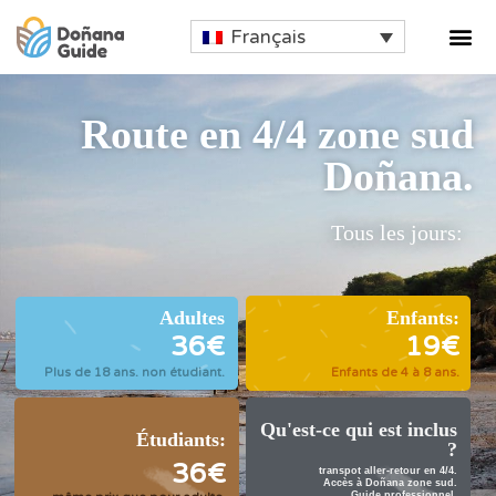
Français
Route en 4/4 zone sud
Doñana.
Tous les jours:
Adultes
Enfants:
36€
19€
Plus de 18 ans. non étudiant.
Enfants de 4 à 8 ans.
Qu'est-ce qui est inclus
Étudiants:
?
36€
transpot aller-retour en 4/4.
Accès à Doñana zone sud.
Guide professionnel.