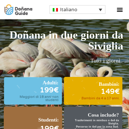
Italiano
Doñana in due giorni da
Siviglia
Tutti i giorni
Adulti:
Bambini:
199€
149€
Maggiori di 18 anni non
Bambini da 4 a 17 anni.
studenti
Cosa include?
Studenti:
Trasferimenti in minibus o 4x4 da
Siviglia.
199€
Percorso in 4x4 per la zona Sud.