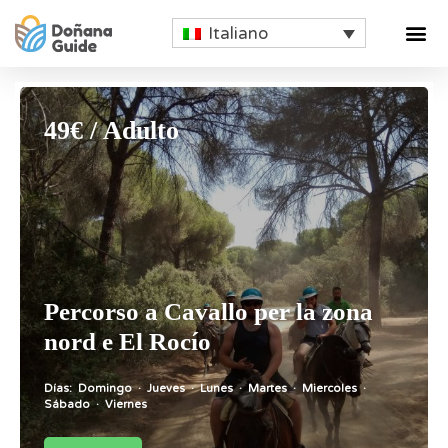
Italiano
49€ / Adulto
Percorso a Cavallo per la zona
nord e El Rocío
Días:
Domingo
·
Jueves
·
Lunes
·
Martes
·
Miercoles
·
Sábado
·
Viernes