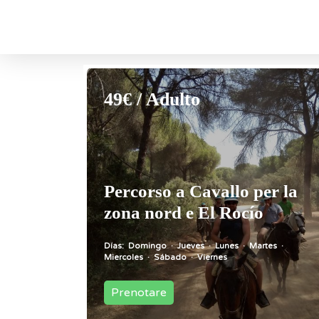
49€ / Adulto
Percorso a Cavallo per la
zona nord e El Rocío
Días:
Domingo
·
Jueves
·
Lunes
·
Martes
·
Miercoles
·
Sábado
·
Viernes
Prenotare