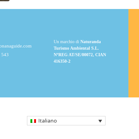
Un marchio di
Naturanda
donanaguide.com
Turismo Ambiental S.L.
 543
NºREG AT/SE/00072, CIAN
416350-2
Italiano