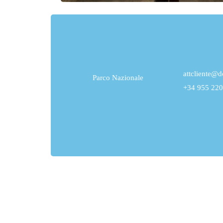
attcliente@
Parco Nazionale
+34 955 220