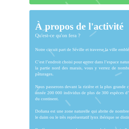
À propos de l'activité
Qu'est-ce qu'on fera ?
Notre circuit part de Séville et traverse la ville emb
C’est l’endroit choisi pour entrer dans l’espace natu
la partie nord des marais, vous y verrez de nombr
pâturages.
Nous passerons devant la rizière et la plus grande
année 200 000 individus de plus de 300 espèces d’
du continent.
Doñana est une zone naturelle qui abrite de nombr
le daim ou le très représentatif lynx ibérique se dist