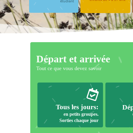
étudiant
Départ et arrivée
Tout ce que vous devez savoir
Tous les jours:
Dép
en petits groupes.
Sorties chaque jour