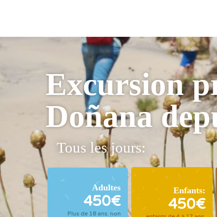
Excursion pr
Doñana depu
Tous les jours:
Adultes
Enfants:
450€
450€
Plus de 18 ans. non
enfants de 4 à 17 ans.