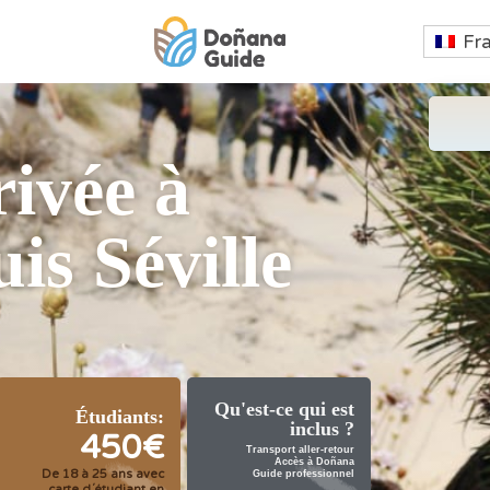
Fr
ivée à
is Séville
Qu'est-ce qui est
Étudiants:
inclus ?
450€
Transport aller-retour
Accès à Doñana
De 18 à 25 ans avec
Guide professionnel
carte d´étudiant en