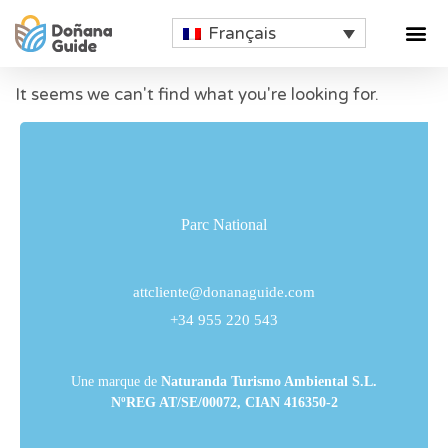
Français
It seems we can't find what you're looking for.
Parc National
attcliente@donanaguide.com
+34 955 220 543
Une marque de
Naturanda Turismo Ambiental S.L.
NºREG AT/SE/00072, CIAN 416350-2